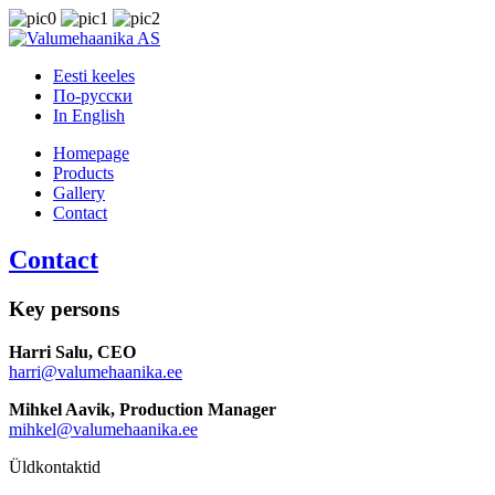
Eesti keeles
По-русски
In English
Homepage
Products
Gallery
Contact
Contact
Key persons
Harri Salu, CEO
harri@valumehaanika.ee
Mihkel Aavik, Production Manager
mihkel@valumehaanika.ee
Üldkontaktid